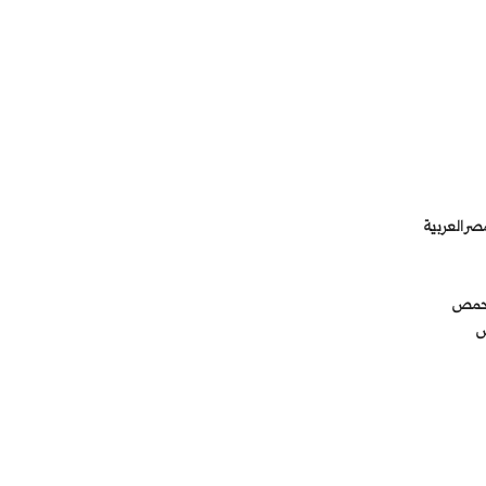
صر العربية
ة حمص
ص