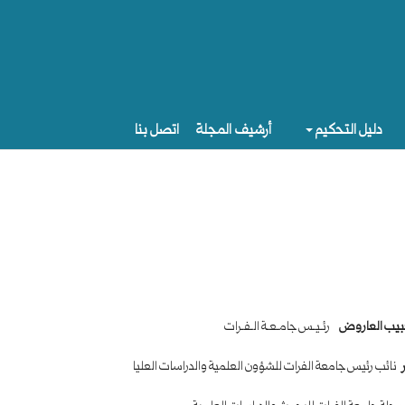
دليل التحكيم
أرشيف المجلة
اتصل بنا
بيب العاروض
رئـيـس جامـعـة الـفـرات
نائب رئيس جامعة الفرات للشؤون العلمية والدراسات العليا