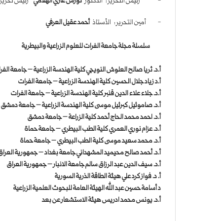
- رئيس التحرير : الدكتور
نورس غازي الهلامي
رئيس تحرير 
- أمين التحرير : الأستاذ
أحمد عقيل العرفي
سلسلة مجلة جامعة الفرات للعلوم الزراعية والبيطرية
أ.د. ثريا صالح العلوش النويجي كلية الهندسة الزراعية – جامعة الفر
أ.د زياد جلال الحسين كلية الهندسة الزراعية – جامعة الفرات
أ.د. جلاء علاء الدين قنبر كلية الهندسة الزراعية – جامعة الفرات
أ.د. صاموئيل كبرئيل موسى كلية الهندسة الزراعية – جامعة دمشق
أ.د. احمد محمد الحاج أحمد كلية الزراعة – جامعة دمشق
أ.د. عزام نوري العمري كلية الطب البيطري – جامعة حماة
أ.د. محمد سعيد موسى كلية الطب البيطري – جامعة حماة
أ.د. أحمد صالح محيميد المشهداني جامعة بغداد – جمهورية العراق
أ.د. سيف الدين عبد الرزاق سالم جامعة الانبار – جمهورية العراق
أ. د. فواز كرد علي هيئة الطاقة الذرية السورية
د أسامة حسين عبد الله الهيئة العامة للبحوث العلمية الزراعية
أ.د. يونس محمد ادريس هيئة الاستشعار عن بعد