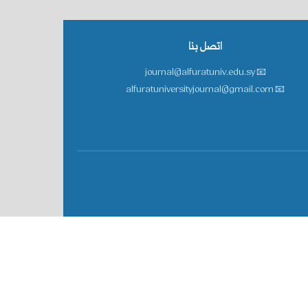
اتصل بنا
📧 journal@alfuratuniv.edu.sy
📧 alfuratuniversityjournal@gmail.com