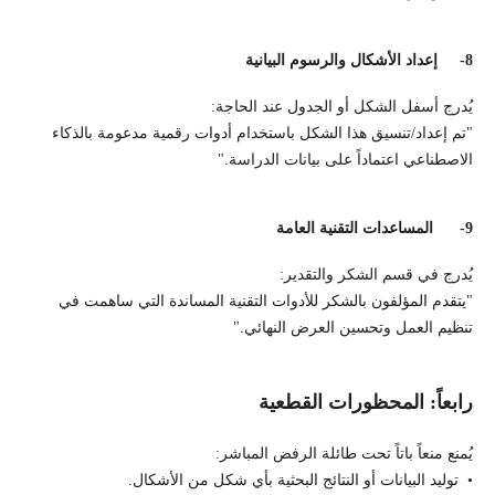
8-
إعداد الأشكال والرسوم البيانية
يُدرج أسفل الشكل أو الجدول عند الحاجة:
"تم إعداد/تنسيق هذا الشكل باستخدام أدوات رقمية مدعومة بالذكاء
الاصطناعي اعتماداً على بيانات الدراسة."
9-
المساعدات التقنية العامة
يُدرج في قسم الشكر والتقدير:
"يتقدم المؤلفون بالشكر للأدوات التقنية المساندة التي ساهمت في
تنظيم العمل وتحسين العرض النهائي."
رابعاً: المحظورات القطعية
يُمنع منعاً باتاً تحت طائلة الرفض المباشر:
• توليد البيانات أو النتائج البحثية بأي شكل من الأشكال.