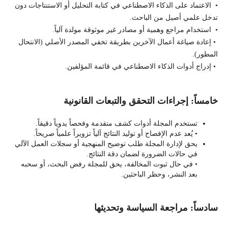
• الاعتماد على الذكاء الاصطناعي في كتابة التحليل أو الاستنتاجات دون
تدخل علمي أصيل من الباحث.
• استخدام مراجع وهمية أو مصادر غير موثوقة مولدة آلياً.
• إعادة صياغة أعمال الآخرين بطريقة تخفي المصدر الأصلي (الانتحال
المطور).
• إدراج أدوات الذكاء الاصطناعي في قائمة المؤلفين.
خامساً: إجراءات التحقق والتبعات القانونية
تستخدم المجلة أدوات كشف متقدمة وفحصاً يدوياً دقيقاً.
• يُعد عدم الإفصاح أو توليد النتائج آلياً تزويراً علمياً صريحاً.
يحق لإدارة المجلة طلب توضيح المنهجية أو سجلات العمل الآلي
في حالات الضرورة لضمان دقة النتائج.
• في حال ثبوت المخالفة، يحق للمجلة رفض البحث، أو سحبه
بعد النشر، وحظر الباحثين.
سادساً: مراجعة السياسة وتحديثها