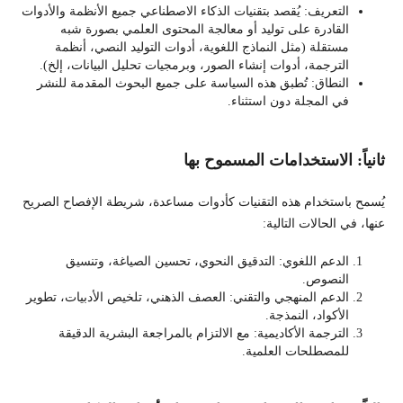
التعريف: يُقصد بتقنيات الذكاء الاصطناعي جميع الأنظمة والأدوات
القادرة على توليد أو معالجة المحتوى العلمي بصورة شبه
مستقلة (مثل النماذج اللغوية، أدوات التوليد النصي، أنظمة
الترجمة، أدوات إنشاء الصور، وبرمجيات تحليل البيانات، إلخ).
النطاق: تُطبق هذه السياسة على جميع البحوث المقدمة للنشر
في المجلة دون استثناء.
ثانياً: الاستخدامات المسموح بها
يُسمح باستخدام هذه التقنيات كأدوات مساعدة، شريطة الإفصاح الصريح
عنها، في الحالات التالية:
الدعم اللغوي: التدقيق النحوي، تحسين الصياغة، وتنسيق
النصوص.
الدعم المنهجي والتقني: العصف الذهني، تلخيص الأدبيات، تطوير
الأكواد، النمذجة.
الترجمة الأكاديمية: مع الالتزام بالمراجعة البشرية الدقيقة
للمصطلحات العلمية.