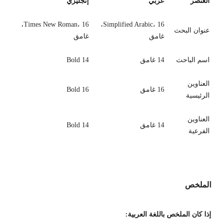
العنصر
عربي
إنجليزي
Times New Roman، 16،
Simplified Arabic، 16،
عنوان البحث
غامق
غامق
اسم الباحث
14 غامق
14 Bold
العناوين
16 غامق
16 Bold
الرئيسية
العناوين
14 غامق
14 Bold
الفرعية
الملخص
إذا كان الملخص
باللغة العربية
: