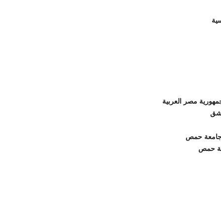
ية
مهورية مصر العربية
مشق
– جامعة حمص
معة حمص