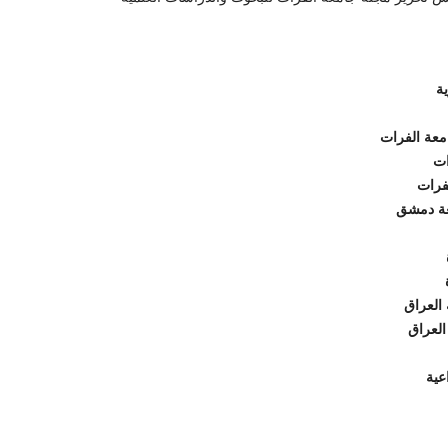
ة
امعة الفرات
ات
لفرات
معة دمشق
 العراق
العراق
عية