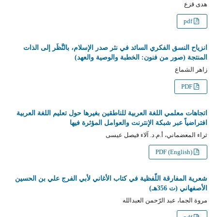
هدى قزع
pdf
انزياح النسق الفكري السائد في نثر صدر الإسلام، بالنَّظَر إلى الذات
المنتجة (صور من فنون: الخطبة والوصية والعهد)
زاهر الشماع
PDF
اتجاهات معلمي اللغة العربية للناطقين بغيرها حول تعليم اللغة العربية
افتراضياً عبر شبكة الإنترنت والعوامل المؤثرة فيها
ثراء المعضماني، أ.م.د. آلاء فيصل عيسى
PDF (English)
شعرية المفارقة اللّفظية في كتاب الأغاني لأبي الفرج علي بن الحسين
الأصفهاني (ت 356هـ)
مروة الجما، عبد الرّحمن العبدالله