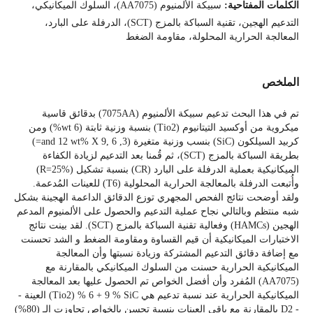
الكلمات المفتاحية:
سبيكة الألمنيوم (AA7075)، السلوك الميكانيكي،
التدعيم الهجين، تقنية السباكة بالمزج (SCT)، الدرفلة على البارد،
المعالجة الحرارية المحلولة، مقاومة الضغط
الملخص
تم في هذا البحث تدعيم سبيكة الألمنيوم (7075AA) بدقائق قاسية
ميكروية من أوكسيد التيتانيوم (Tio2) بنسبة وزنية ثابتة (6 wt%) ومن
كربيد السيلكون (SiC) بنسب وزنية متغيرة (3, 6 ,9 and 12 wt% X=)
بطريقة السباكة بالمزج (SCT)، ثم قُمنا بعد التدعيم لزيادة الكفاءة
الميكانيكية بعملية الدرفلة على البارد (CR) بنسبة تشكيل (R=25%)
وأُتبعت الدرفلة بالمعالجة الحرارية المحلولية (T6) للعينات المُدعمة.
ولقد أوضحت نتائج الفحص المجهري توزع الدقائق الداعمة الهجينة بشكل
شبه منتظم وبالتالي نجاح عملية التدعيم والحصول على الألمنيوم المدعم
الهجين (HAMCs) وفعالية تقنية السباكة بالمزج (SCT). لقد بينت نتائج
الاختبارات الميكانيكية أن قيم القساوة ومقاومة الضغط و الشد تحسنت
مع إضافة دقائق التدعيم المشتركة وزيادة نسبتها وأن المعالجة
الميكانيكية الحرارية حسنت من السلوك الميكانيكي بالمقارنة مع
(AA7075) المُفرد وأن أفضل الخواص تم الحصول عليها بعد المعالجة
الميكانيكية الحرارية عند نسبة تدعيم هي Tio2) % 6 + 9 % SiC) العينة -
- D2 بالمقارنة مع باقي العينات بنسبة تحسن بالخواص تجاوزت الـ (80%)